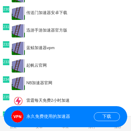
230
传送门加速器安卓下载
231
迅游手游加速器官方版
232
蓝鲸加速器vpm
233
起帆云官网
234
NB加速器官网
235
雷霆每天免费2小时加速
236
永久免费使用的加速器
下载
青云加速器永久免费加速
0.133970s
首页
安卓
苹果
排行
推荐