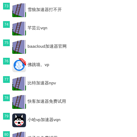
73
雪狼加速器打不开
74
芊芸云vqn
75
baacloud加速器官网
76
佛跳墙。vp
77
比特加速器npv
78
快客加速器免费试用
79
小哈vp加速器vqn
80