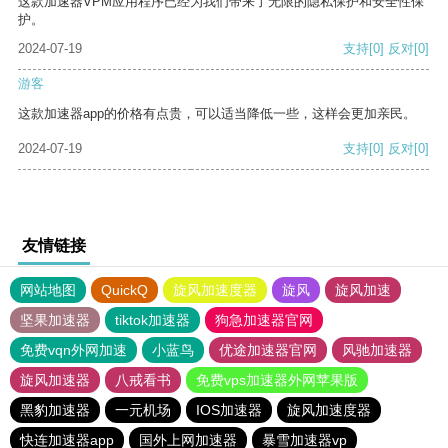
这款加速器VPM应用程序已经为我们带来了无限的隐私保护和安全性保
护。
2024-07-19
支持
[0]
反对
[0]
游客
这款加速器app的价格有点贵，可以适当降低一些，这样会更加亲民。
2024-07-19
支持
[0]
反对
[0]
友情链接
网站地图
QuickQ
旋风加速度器
旋风
旋风加速
坚果加速器
tiktok加速器
狗急加速器官网
免费vqn外网加速
小蓝鸟
优途加速器官网
风驰加速器
旋风加速器
八戒看书
免费vps加速器外网苹果版
黑豹加速器
一元机场
IOS加速器
旋风加速度器
快连加速器app
国外上网加速器
暴雪加速器vp