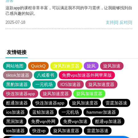
游客
这款app的课程非常丰富，可以满足我不同的学习需求，让我能够找到自
己感兴趣的知识。
2025-07-18
支持
[0]
反对
[0]
友情链接
网站地图
QuickQ
旋风加速度器
旋风
旋风加速
tiktok加速器
八戒看书
免费vps加速器外网苹果版
黑豹加速器
一元机场
IOS加速器
旋风加速度器
快连加速器app
旋风加速度器
旋风加速度器
酷通加速器
快连加速器app
旋风加速度器
雷霆加器速
ios加速器
蓝鲸加速器
一元机场
hammer加速器
黑洞加速
免费vqn外网
免费vqn加速
酷通vp加速器
ios加速器
快连vp
旋风加速度器
雷霆加器速