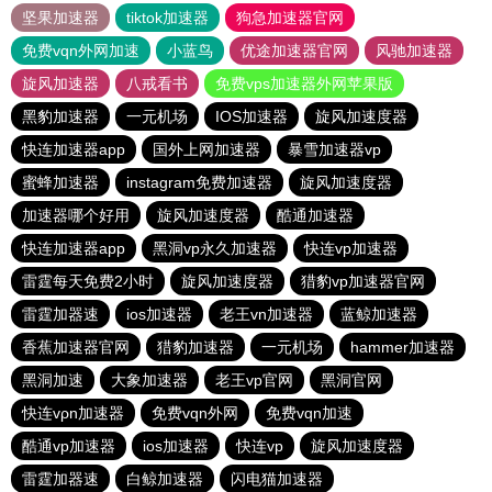
坚果加速器
tiktok加速器
狗急加速器官网
免费vqn外网加速
小蓝鸟
优途加速器官网
风驰加速器
旋风加速器
八戒看书
免费vps加速器外网苹果版
黑豹加速器
一元机场
IOS加速器
旋风加速度器
快连加速器app
国外上网加速器
暴雪加速器vp
蜜蜂加速器
instagram免费加速器
旋风加速度器
加速器哪个好用
旋风加速度器
酷通加速器
快连加速器app
黑洞vp永久加速器
快连vp加速器
雷霆每天免费2小时
旋风加速度器
猎豹vp加速器官网
雷霆加器速
ios加速器
老王vn加速器
蓝鲸加速器
香蕉加速器官网
猎豹加速器
一元机场
hammer加速器
黑洞加速
大象加速器
老王vp官网
黑洞官网
快连vρn加速器
免费vqn外网
免费vqn加速
酷通vp加速器
ios加速器
快连vp
旋风加速度器
雷霆加器速
白鲸加速器
闪电猫加速器