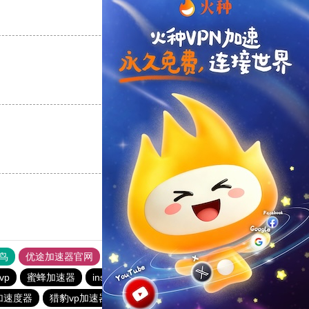
支持
[0]
反对
[0]
支持
[0]
反对
[0]
支持
[0]
反对
[0]
鸟
优途加速器官网
风驰加速器
旋风加速器
八戒看书
vp
蜜蜂加速器
instagram免费加速器
旋风加速度器
加速度器
猎豹vp加速器官网
雷霆加器速
ios加速器