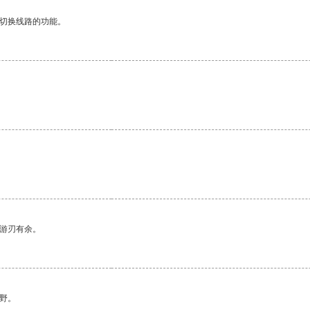
动切换线路的功能。
中游刃有余。
野。