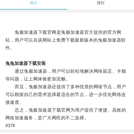
简介
排行
兔极加速器下载官网是兔极加速器官方提供的官方网
站，用户可以在该网站上免费下载最新版本的兔极加速器软
件。
兔兔加速器下载安装
通过兔极加速器，用户可以轻松地解决网络延迟、卡顿
等问题，让上网体验更加流畅。
而且，兔极加速器还提供了多种优质的网络节点，用户
可以根据自己的需求选择最适合的节点，进一步优化网络连
接速度。
总之，兔极加速器下载官网为用户提供了便捷、高效的
网络加速服务，是广大网民的不二选择。
#37#