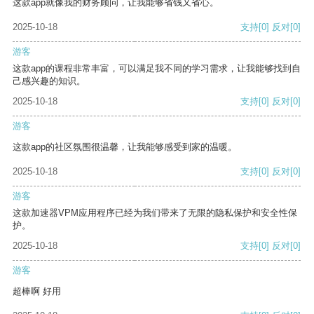
这款app就像我的财务顾问，让我能够省钱又省心。
2025-10-18
支持
[0]
反对
[0]
游客
这款app的课程非常丰富，可以满足我不同的学习需求，让我能够找到自
己感兴趣的知识。
2025-10-18
支持
[0]
反对
[0]
游客
这款app的社区氛围很温馨，让我能够感受到家的温暖。
2025-10-18
支持
[0]
反对
[0]
游客
这款加速器VPM应用程序已经为我们带来了无限的隐私保护和安全性保
护。
2025-10-18
支持
[0]
反对
[0]
游客
超棒啊 好用