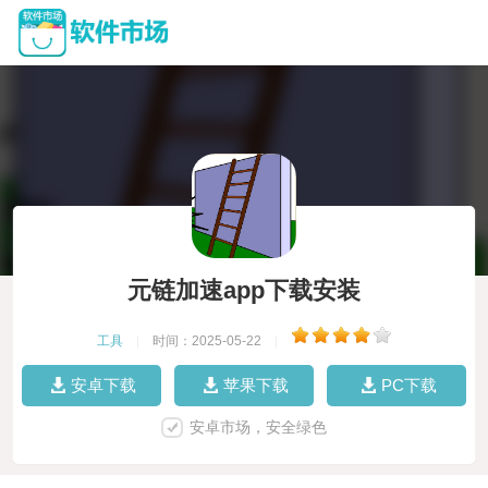
元链加速app下载安装
工具
|
时间：2025-05-22
|
安卓下载
苹果下载
PC下载
安卓市场，安全绿色