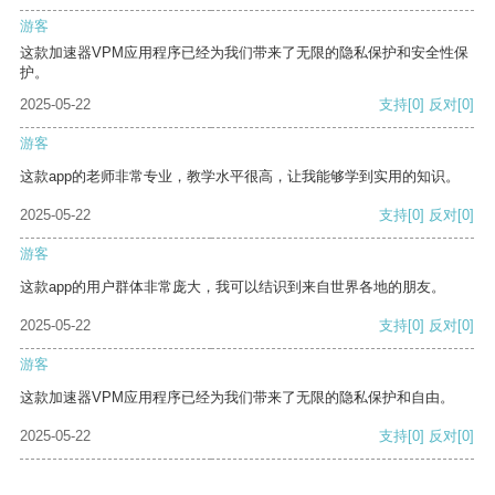
游客
这款加速器VPM应用程序已经为我们带来了无限的隐私保护和安全性保
护。
2025-05-22
支持
[0]
反对
[0]
游客
这款app的老师非常专业，教学水平很高，让我能够学到实用的知识。
2025-05-22
支持
[0]
反对
[0]
游客
这款app的用户群体非常庞大，我可以结识到来自世界各地的朋友。
2025-05-22
支持
[0]
反对
[0]
游客
这款加速器VPM应用程序已经为我们带来了无限的隐私保护和自由。
2025-05-22
支持
[0]
反对
[0]