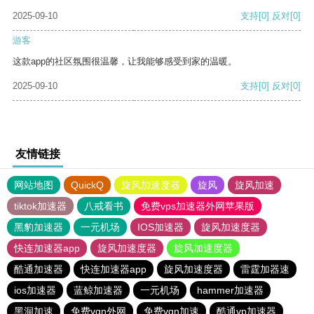
2025-09-10
支持
[0]
反对
[0]
游客
这款app的社区氛围很温馨，让我能够感受到家的温暖。
2025-09-10
支持
[0]
反对
[0]
友情链接
网站地图
QuickQ
旋风加速度器
旋风
旋风加速
tiktok加速器
八戒看书
免费vps加速器外网苹果版
黑豹加速器
一元机场
IOS加速器
旋风加速度器
快连加速器app
旋风加速度器
旋风加速度器
酷通加速器
快连加速器app
旋风加速度器
雷霆加器速
ios加速器
蓝鲸加速器
一元机场
hammer加速器
黑洞加速
免费vqn外网
免费vqn加速
酷通vp加速器