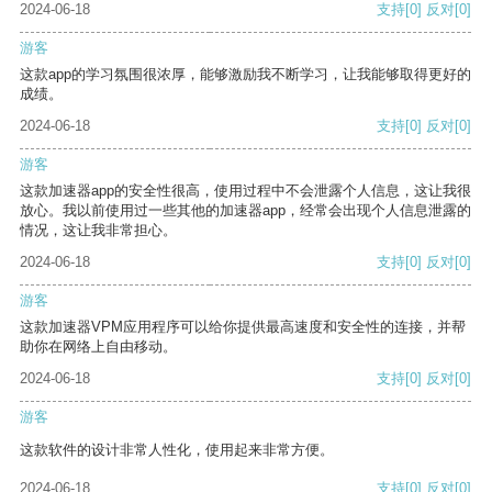
2024-06-18
支持
[0]
反对
[0]
游客
这款app的学习氛围很浓厚，能够激励我不断学习，让我能够取得更好的
成绩。
2024-06-18
支持
[0]
反对
[0]
游客
这款加速器app的安全性很高，使用过程中不会泄露个人信息，这让我很
放心。我以前使用过一些其他的加速器app，经常会出现个人信息泄露的
情况，这让我非常担心。
2024-06-18
支持
[0]
反对
[0]
游客
这款加速器VPM应用程序可以给你提供最高速度和安全性的连接，并帮
助你在网络上自由移动。
2024-06-18
支持
[0]
反对
[0]
游客
这款软件的设计非常人性化，使用起来非常方便。
2024-06-18
支持
[0]
反对
[0]