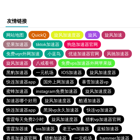
友情链接
网站地图
QuickQ
旋风加速度器
旋风
旋风加速
坚果加速器
tiktok加速器
狗急加速器官网
免费vqn外网加速
小蓝鸟
优途加速器官网
风驰加速器
旋风加速器
八戒看书
免费vps加速器外网苹果版
黑豹加速器
一元机场
IOS加速器
旋风加速度器
快连加速器app
国外上网加速器
暴雪加速器vp
蜜蜂加速器
instagram免费加速器
旋风加速度器
加速器哪个好用
旋风加速度器
酷通加速器
快连加速器app
黑洞vp永久加速器
快连vp加速器
雷霆每天免费2小时
旋风加速度器
猎豹vp加速器官网
雷霆加器速
ios加速器
老王vn加速器
蓝鲸加速器
香蕉加速器官网
猎豹加速器
一元机场
hammer加速器