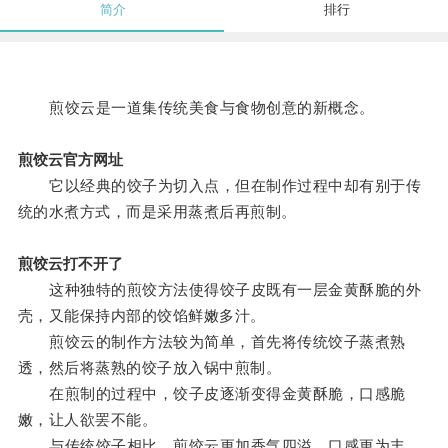
简介
排行
煎饺云是一道集传统美食与食物创意的新概念。
煎饺云官方网址
它以经典的饺子为切入点，但在制作过程中却有别于传
统的水煮方式，而是采用蒸煮后再煎制。
煎饺云打不开了
这种独特的煎饺方法使得饺子皮既有一层金黄酥脆的外
壳，又能保持内部的饺馅鲜嫩多汁。
煎饺云的制作方法较为简单，首先将传统饺子蒸煮熟
透，然后将蒸熟的饺子放入锅中煎制。
在煎制的过程中，饺子皮逐渐变得金黄酥脆，口感脆
嫩，让人欲罢不能。
与传统饺子相比，煎饺云更加香气四溢，口感更为丰