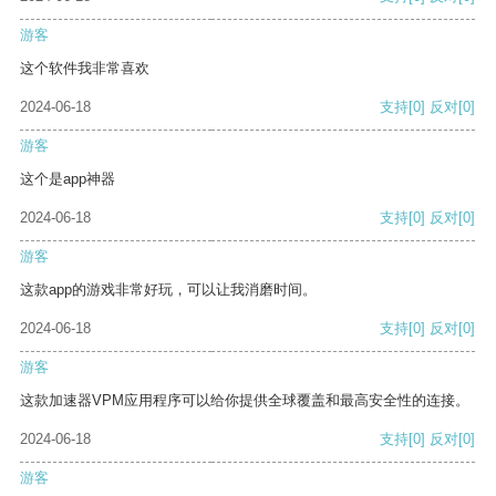
游客
这个软件我非常喜欢
2024-06-18
支持
[0]
反对
[0]
游客
这个是app神器
2024-06-18
支持
[0]
反对
[0]
游客
这款app的游戏非常好玩，可以让我消磨时间。
2024-06-18
支持
[0]
反对
[0]
游客
这款加速器VPM应用程序可以给你提供全球覆盖和最高安全性的连接。
2024-06-18
支持
[0]
反对
[0]
游客