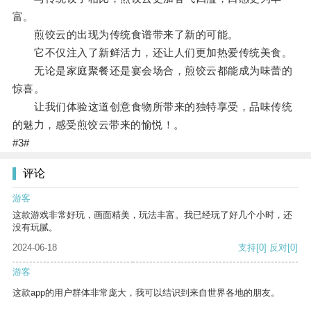
富。
煎饺云的出现为传统食谱带来了新的可能。
它不仅注入了新鲜活力，还让人们更加热爱传统美食。
无论是家庭聚餐还是宴会场合，煎饺云都能成为味蕾的
惊喜。
让我们体验这道创意食物所带来的独特享受，品味传统
的魅力，感受煎饺云带来的愉悦！。
#3#
评论
游客
这款游戏非常好玩，画面精美，玩法丰富。我已经玩了好几个小时，还
没有玩腻。
2024-06-18
支持
[0]
反对
[0]
游客
这款app的用户群体非常庞大，我可以结识到来自世界各地的朋友。