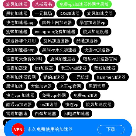
旋风加速器
八戒看书
免费vps加速器外网苹果版
黑豹加速器
一元机场
IOS加速器
旋风加速度器
快连加速器app
国外上网加速器
暴雪加速器vp
蜜蜂加速器
instagram免费加速器
旋风加速度器
加速器哪个好用
旋风加速度器
酷通加速器
快连加速器app
黑洞vp永久加速器
快连vp加速器
雷霆每天免费2小时
旋风加速度器
猎豹vp加速器官网
雷霆加器速
ios加速器
老王vn加速器
蓝鲸加速器
香蕉加速器官网
猎豹加速器
一元机场
hammer加速器
黑洞加速
大象加速器
老王vp官网
黑洞官网
快连vρn加速器
免费vqn外网
免费vqn加速
酷通vp加速器
ios加速器
快连vp
旋风加速度器
雷霆加器速
白鲸加速器
闪电猫加速器
telegeram苹果加速器
永久免费使用的加速器
下载