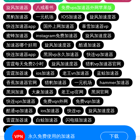
旋风加速器
八戒看书
免费vps加速器外网苹果版
黑豹加速器
一元机场
IOS加速器
旋风加速度器
快连加速器app
国外上网加速器
暴雪加速器vp
蜜蜂加速器
instagram免费加速器
旋风加速度器
加速器哪个好用
旋风加速度器
酷通加速器
快连加速器app
黑洞vp永久加速器
快连vp加速器
雷霆每天免费2小时
旋风加速度器
猎豹vp加速器官网
雷霆加器速
ios加速器
老王vn加速器
蓝鲸加速器
香蕉加速器官网
猎豹加速器
一元机场
hammer加速器
黑洞加速
大象加速器
老王vp官网
黑洞官网
快连vρn加速器
免费vqn外网
免费vqn加速
酷通vp加速器
ios加速器
快连vp
旋风加速度器
雷霆加器速
白鲸加速器
闪电猫加速器
telegeram苹果加速器
永久免费使用的加速器
下载