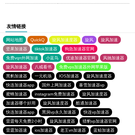
友情链接
网站地图
QuickQ
旋风加速度器
旋风
旋风加速
坚果加速器
tiktok加速器
狗急加速器官网
免费vqn外网加速
小蓝鸟
优途加速器官网
风驰加速器
旋风加速器
八戒看书
免费vps加速器外网苹果版
黑豹加速器
一元机场
IOS加速器
旋风加速度器
快连加速器app
国外上网加速器
暴雪加速器vp
蜜蜂加速器
instagram免费加速器
旋风加速度器
加速器哪个好用
旋风加速度器
酷通加速器
快连加速器app
黑洞vp永久加速器
快连vp加速器
雷霆每天免费2小时
旋风加速度器
猎豹vp加速器官网
雷霆加器速
ios加速器
老王vn加速器
蓝鲸加速器