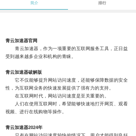
简介
排行
青云加速器官网
青云加速器，作为一项重要的互联网服务工具，正日益
受到越来越多企业和机构的青睐。
青云加速器破解版
它不仅能够提升网站访问速度，还能够保障数据的安全
性，为互联网业务的快速发展提供了强有力的支持。
在互联网时代，网站访问速度是至关重要的。
人们在使用互联网时，希望能够快速地打开网页、观看
视频、进行在线购物等操作。
青云加速器2024年
只有在网站访问速度较快的情况下，用户才能得到良好