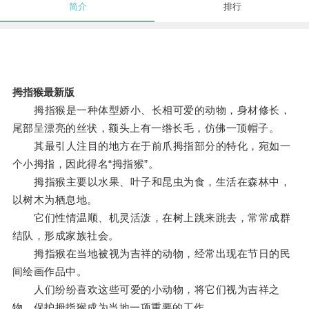
简介
排行
拇指猴最新版
拇指猴是一种体型娇小、长相可爱的动物，身材修长，
尾部呈漂亮的丝状，额头上有一绺长毛，仿佛一顶帽子。
其最引人注目的地方在于前爪拇指部分的特化，宛如一
个小拇指，因此得名“拇指猴”。
拇指猴主要以水果、叶子和昆虫为食，生活在森林中，
以树木为栖息地。
它们性情温顺、机灵活泼，在树上跳来跳去，常常成群
结队，形成家族社会。
拇指猴在当地被视为吉祥的动物，经常出现在节日的民
间绘画作品中。
人们纷纷喜欢这些可爱的小动物，将它们视为吉祥之
物，保护拇指猴成为当地一项重要的工作。