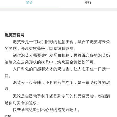
简介
排行
泡芙云官网
泡芙云是一道吸引眼球的创意美食，融合了泡芙与云朵
的灵感，外观柔软蓬松，口感细腻香甜。
制作泡芙云需要先打发蛋白和糖，再将混合好的泡芙奶
油填充在云朵形状的模具中，烘烤至金黄松软即可。
入口即化的口感和浓浓的奶油香，让人忍不住一口接一
口。
泡芙云不仅美味，还具有营养均衡，是一道受欢迎的甜
品。
无论是自己动手制作还是到专门的甜品店品尝，都能满
足你对美食的追求。
快来尝试这款别出心裁的泡芙云吧！。
#3#