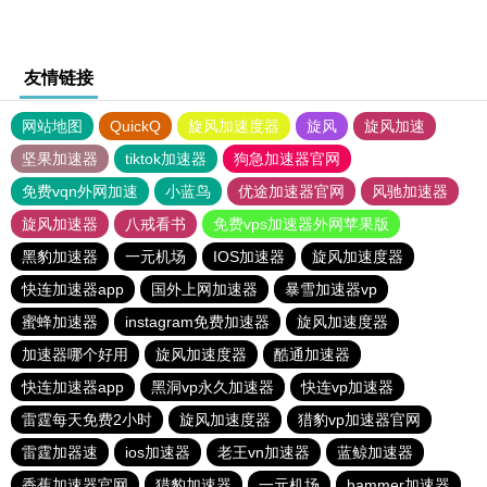
友情链接
网站地图
QuickQ
旋风加速度器
旋风
旋风加速
坚果加速器
tiktok加速器
狗急加速器官网
免费vqn外网加速
小蓝鸟
优途加速器官网
风驰加速器
旋风加速器
八戒看书
免费vps加速器外网苹果版
黑豹加速器
一元机场
IOS加速器
旋风加速度器
快连加速器app
国外上网加速器
暴雪加速器vp
蜜蜂加速器
instagram免费加速器
旋风加速度器
加速器哪个好用
旋风加速度器
酷通加速器
快连加速器app
黑洞vp永久加速器
快连vp加速器
雷霆每天免费2小时
旋风加速度器
猎豹vp加速器官网
雷霆加器速
ios加速器
老王vn加速器
蓝鲸加速器
香蕉加速器官网
猎豹加速器
一元机场
hammer加速器