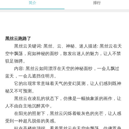
简介
排行
黑丝云跑路了
黑丝云关键词: 黑丝、云、神秘、迷人描述: 黑丝云在天
空中飘荡，宛如神秘的面纱，散发出迷人的魅力，让人不禁
驻足驰骋。
内容: 黑丝云如同漂浮在天空的神秘面纱，一会儿飘过
蓝天，一会儿遮挡住明月。
它的出现常常意味着天气的变幻莫测，让人们感到既神
秘又不可预测。
黑丝云在凌乱的状态下，仿佛是一幅抽象派的画作，让
人不由自主地沉醉其中。
在阳光的照射下，黑丝云闪烁着银灰色的光芒，让人感
受到一种超凡脱俗的美感。
站在高楼的顶端，看着黑丝云在天空中飘荡，仿佛置身