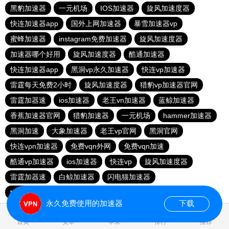
黑豹加速器
一元机场
IOS加速器
旋风加速度器
快连加速器app
国外上网加速器
暴雪加速器vp
蜜蜂加速器
instagram免费加速器
旋风加速度器
加速器哪个好用
旋风加速度器
酷通加速器
快连加速器app
黑洞vp永久加速器
快连vp加速器
雷霆每天免费2小时
旋风加速度器
猎豹vp加速器官网
雷霆加器速
ios加速器
老王vn加速器
蓝鲸加速器
香蕉加速器官网
猎豹加速器
一元机场
hammer加速器
黑洞加速
大象加速器
老王vp官网
黑洞官网
快连vρn加速器
免费vqn外网
免费vqn加速
酷通vp加速器
ios加速器
快连vp
旋风加速度器
雷霆加器速
白鲸加速器
闪电猫加速器
telegeram苹果加速器
永久免费使用的加速器
下载
0.042938s
首页
安卓
苹果
排行
推荐