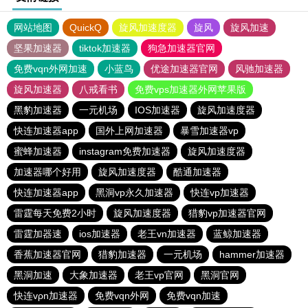
网站地图
QuickQ
旋风加速度器
旋风
旋风加速
坚果加速器
tiktok加速器
狗急加速器官网
免费vqn外网加速
小蓝鸟
优途加速器官网
风驰加速器
旋风加速器
八戒看书
免费vps加速器外网苹果版
黑豹加速器
一元机场
IOS加速器
旋风加速度器
快连加速器app
国外上网加速器
暴雪加速器vp
蜜蜂加速器
instagram免费加速器
旋风加速度器
加速器哪个好用
旋风加速度器
酷通加速器
快连加速器app
黑洞vp永久加速器
快连vp加速器
雷霆每天免费2小时
旋风加速度器
猎豹vp加速器官网
雷霆加器速
ios加速器
老王vn加速器
蓝鲸加速器
香蕉加速器官网
猎豹加速器
一元机场
hammer加速器
黑洞加速
大象加速器
老王vp官网
黑洞官网
快连vρn加速器
免费vqn外网
免费vqn加速