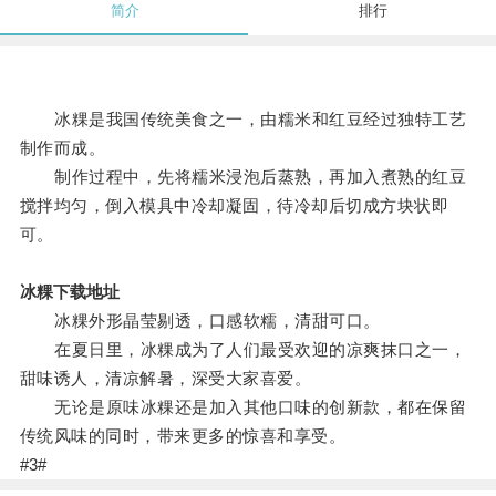
简介
排行
冰粿是我国传统美食之一，由糯米和红豆经过独特工艺
制作而成。
制作过程中，先将糯米浸泡后蒸熟，再加入煮熟的红豆
搅拌均匀，倒入模具中冷却凝固，待冷却后切成方块状即
可。
冰粿下载地址
冰粿外形晶莹剔透，口感软糯，清甜可口。
在夏日里，冰粿成为了人们最受欢迎的凉爽抹口之一，
甜味诱人，清凉解暑，深受大家喜爱。
无论是原味冰粿还是加入其他口味的创新款，都在保留
传统风味的同时，带来更多的惊喜和享受。
#3#