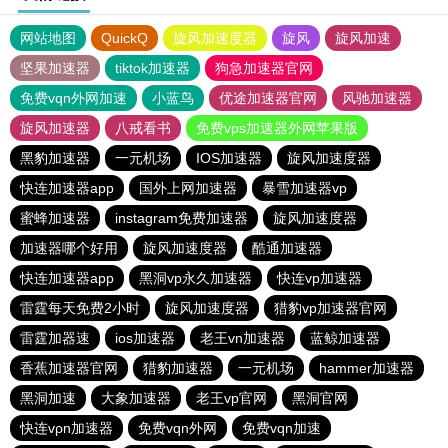
网站地图
QuickQ
旋风加速度器
旋风
旋风加速
坚果加速器
tiktok加速器
狗急加速器官网
免费vqn外网加速
小蓝鸟
优途加速器官网
风驰加速器
旋风加速器
八戒看书
免费vps加速器外网苹果版
黑豹加速器
一元机场
IOS加速器
旋风加速度器
快连加速器app
国外上网加速器
暴雪加速器vp
蜜蜂加速器
instagram免费加速器
旋风加速度器
加速器哪个好用
旋风加速度器
酷通加速器
快连加速器app
黑洞vp永久加速器
快连vp加速器
雷霆每天免费2小时
旋风加速度器
猎豹vp加速器官网
雷霆加器速
ios加速器
老王vn加速器
蓝鲸加速器
香蕉加速器官网
猎豹加速器
一元机场
hammer加速器
黑洞加速
大象加速器
老王vp官网
黑洞官网
快连vρn加速器
免费vqn外网
免费vqn加速