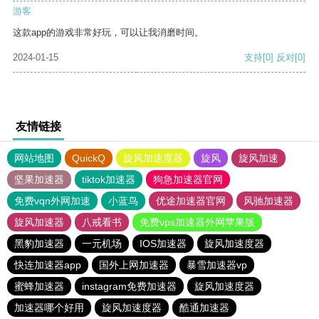
游客
这款app的游戏非常好玩，可以让我消磨时间。
2024-01-15
支持
[0]
反对
[0]
友情链接
网站地图
QuickQ
旋风加速度器
旋风
旋风加速
坚果加速器
tiktok加速器
狗急加速器官网
免费vqn外网加速
小蓝鸟
优途加速器官网
风驰加速器
旋风加速器
八戒看书
免费vps加速器外网苹果版
黑豹加速器
一元机场
IOS加速器
旋风加速度器
快连加速器app
国外上网加速器
暴雪加速器vp
蜜蜂加速器
instagram免费加速器
旋风加速度器
加速器哪个好用
旋风加速度器
酷通加速器