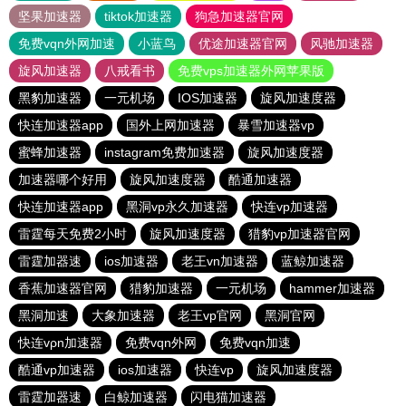
坚果加速器
tiktok加速器
狗急加速器官网
免费vqn外网加速
小蓝鸟
优途加速器官网
风驰加速器
旋风加速器
八戒看书
免费vps加速器外网苹果版
黑豹加速器
一元机场
IOS加速器
旋风加速度器
快连加速器app
国外上网加速器
暴雪加速器vp
蜜蜂加速器
instagram免费加速器
旋风加速度器
加速器哪个好用
旋风加速度器
酷通加速器
快连加速器app
黑洞vp永久加速器
快连vp加速器
雷霆每天免费2小时
旋风加速度器
猎豹vp加速器官网
雷霆加器速
ios加速器
老王vn加速器
蓝鲸加速器
香蕉加速器官网
猎豹加速器
一元机场
hammer加速器
黑洞加速
大象加速器
老王vp官网
黑洞官网
快连vρn加速器
免费vqn外网
免费vqn加速
酷通vp加速器
ios加速器
快连vp
旋风加速度器
雷霆加器速
白鲸加速器
闪电猫加速器