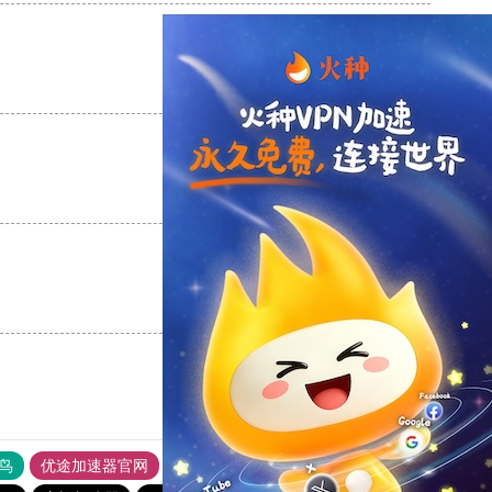
支持
[0]
反对
[0]
支持
[0]
反对
[0]
支持
[0]
反对
[0]
鸟
优途加速器官网
风驰加速器
旋风加速器
八戒看书