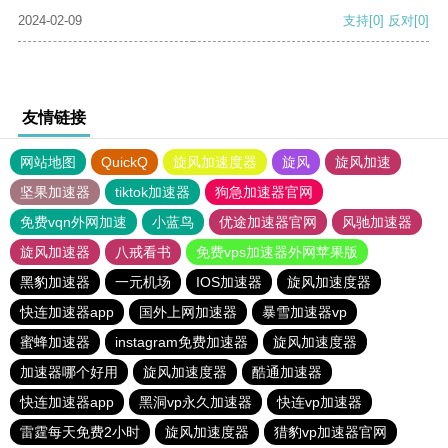
2024-02-09
支持
[0]
反对
[0]
友情链接
网站地图
QuickQ
旋风加速度器
旋风
旋风加速
坚果加速器
tiktok加速器
狗急加速器官网
免费vqn外网加速
小蓝鸟
优途加速器官网
风驰加速器
旋风加速器
八戒看书
免费vps加速器外网苹果版
黑豹加速器
一元机场
IOS加速器
旋风加速度器
快连加速器app
国外上网加速器
暴雪加速器vp
蜜蜂加速器
instagram免费加速器
旋风加速度器
加速器哪个好用
旋风加速度器
酷通加速器
快连加速器app
黑洞vp永久加速器
快连vp加速器
雷霆每天免费2小时
旋风加速度器
猎豹vp加速器官网