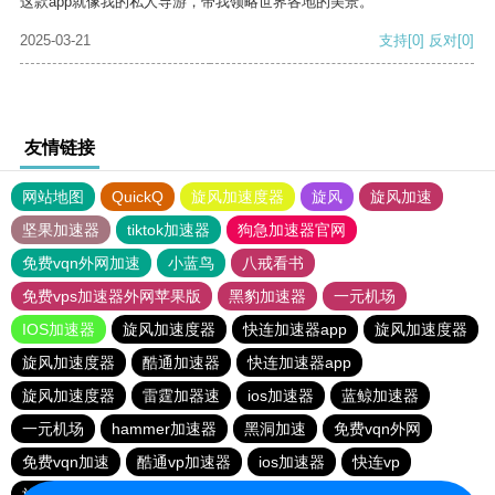
这款app就像我的私人导游，带我领略世界各地的美景。
2025-03-21
支持
[0]
反对
[0]
友情链接
网站地图
QuickQ
旋风加速度器
旋风
旋风加速
坚果加速器
tiktok加速器
狗急加速器官网
免费vqn外网加速
小蓝鸟
八戒看书
免费vps加速器外网苹果版
黑豹加速器
一元机场
IOS加速器
旋风加速度器
快连加速器app
旋风加速度器
旋风加速度器
酷通加速器
快连加速器app
旋风加速度器
雷霆加器速
ios加速器
蓝鲸加速器
一元机场
hammer加速器
黑洞加速
免费vqn外网
免费vqn加速
酷通vp加速器
ios加速器
快连vp