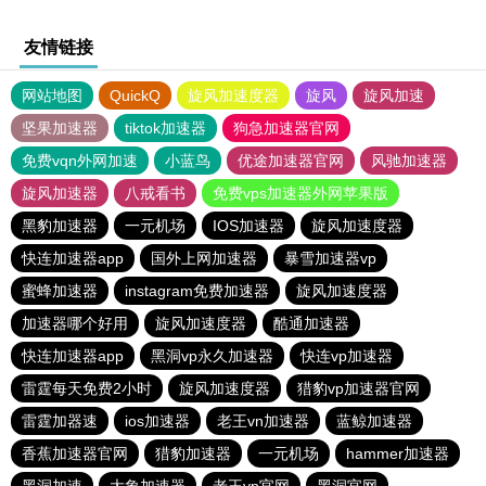
友情链接
网站地图
QuickQ
旋风加速度器
旋风
旋风加速
坚果加速器
tiktok加速器
狗急加速器官网
免费vqn外网加速
小蓝鸟
优途加速器官网
风驰加速器
旋风加速器
八戒看书
免费vps加速器外网苹果版
黑豹加速器
一元机场
IOS加速器
旋风加速度器
快连加速器app
国外上网加速器
暴雪加速器vp
蜜蜂加速器
instagram免费加速器
旋风加速度器
加速器哪个好用
旋风加速度器
酷通加速器
快连加速器app
黑洞vp永久加速器
快连vp加速器
雷霆每天免费2小时
旋风加速度器
猎豹vp加速器官网
雷霆加器速
ios加速器
老王vn加速器
蓝鲸加速器
香蕉加速器官网
猎豹加速器
一元机场
hammer加速器