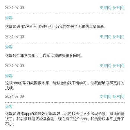
2024-07-09
支持
[0]
反对
[0]
游客
这款加速器VPM应用程序已经为我们带来了无限的流畅体验。
2024-07-09
支持
[0]
反对
[0]
游客
这款软件非常实用，可以帮助我解决很多问题。
2024-07-09
支持
[0]
反对
[0]
游客
这款app的学习氛围很浓厚，能够激励我不断学习，让我能够取得更好的
成绩。
2024-07-09
支持
[0]
反对
[0]
游客
这款加速器app的加速效果非常好，玩游戏再也不会出现卡顿、掉线的情
况了。我以前玩游戏经常会输，现在有了这个app，我的游戏水平提升了
不少。