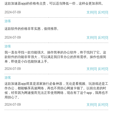
这款加速器app的价格有点贵，可以适当降低一些，这样会更加亲民。
2024-07-09
支持
[0]
反对
[0]
游客
这款软件的价格非常实惠，值得推荐。
2024-07-09
支持
[0]
反对
[0]
游客
我一直在寻找一款功能强大、操作简单的办公软件，终于找到了它。这
款软件的功能非常强大，可以满足我日常办公的所有需求。操作也很简
单，即使是小白也能快速上手。
2024-07-09
支持
[0]
反对
[0]
游客
这款加速器app简直是居家旅行必备神器，无论是看视频、玩游戏还是工
作办公，都能畅享高速网络，再也不用担心网速卡顿了。以前出差的时
候，经常因为网速慢而无法正常使用网络，现在有了这个app，我再也不
用担心了。
2024-07-09
支持
[0]
反对
[0]