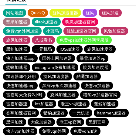
网站地图
QuickQ
旋风加速度器
旋风
旋风加速
坚果加速器
tiktok加速器
狗急加速器官网
免费vqn外网加速
小蓝鸟
优途加速器官网
风驰加速器
旋风加速器
八戒看书
免费vps加速器外网苹果版
黑豹加速器
一元机场
IOS加速器
旋风加速度器
快连加速器app
国外上网加速器
暴雪加速器vp
蜜蜂加速器
instagram免费加速器
旋风加速度器
加速器哪个好用
旋风加速度器
酷通加速器
快连加速器app
黑洞vp永久加速器
快连vp加速器
雷霆每天免费2小时
旋风加速度器
猎豹vp加速器官网
雷霆加器速
ios加速器
老王vn加速器
蓝鲸加速器
香蕉加速器官网
猎豹加速器
一元机场
hammer加速器
黑洞加速
大象加速器
老王vp官网
黑洞官网
快连vρn加速器
免费vqn外网
免费vqn加速