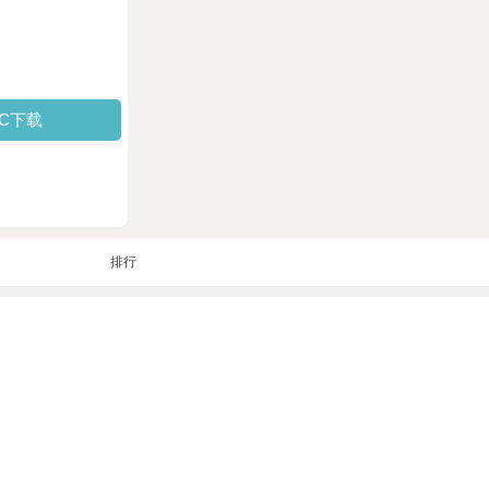
PC下载
排行