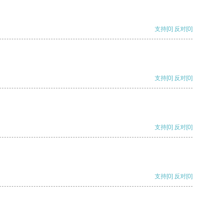
支持
[0]
反对
[0]
支持
[0]
反对
[0]
支持
[0]
反对
[0]
支持
[0]
反对
[0]