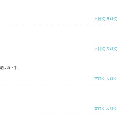
支持
[0]
反对
[0]
支持
[0]
反对
[0]
能快速上手。
支持
[0]
反对
[0]
支持
[0]
反对
[0]