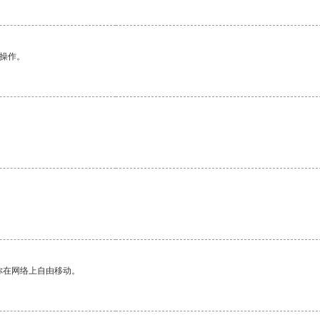
悉操作。
你在网络上自由移动。