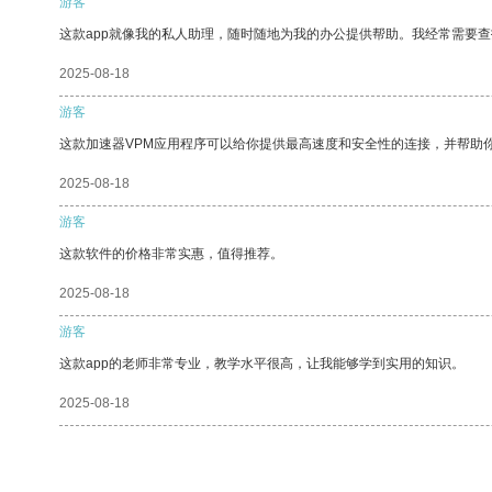
游客
这款app就像我的私人助理，随时随地为我的办公提供帮助。我经常需要查
2025-08-18
游客
这款加速器VPM应用程序可以给你提供最高速度和安全性的连接，并帮助
2025-08-18
游客
这款软件的价格非常实惠，值得推荐。
2025-08-18
游客
这款app的老师非常专业，教学水平很高，让我能够学到实用的知识。
2025-08-18