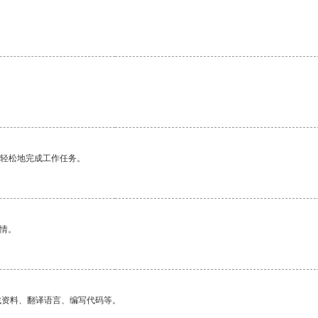
更轻松地完成工作任务。
情。
找资料、翻译语言、编写代码等。