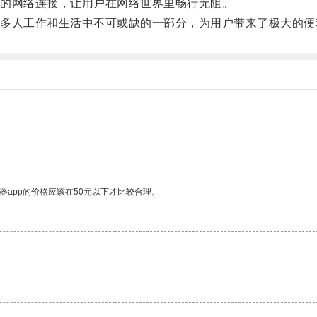
的网络连接，让用户在网络世界里畅行无阻。
人工作和生活中不可或缺的一部分，为用户带来了极大的便
。
器app的价格应该在50元以下才比较合理。