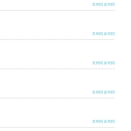
支持
[0]
反对
[0]
支持
[0]
反对
[0]
支持
[0]
反对
[0]
支持
[0]
反对
[0]
支持
[0]
反对
[0]