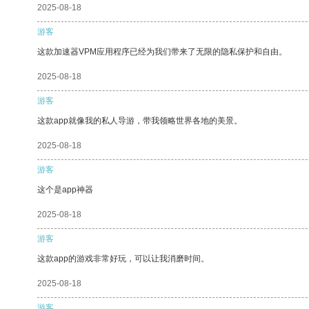
2025-08-18
游客
这款加速器VPM应用程序已经为我们带来了无限的隐私保护和自由。
2025-08-18
游客
这款app就像我的私人导游，带我领略世界各地的美景。
2025-08-18
游客
这个是app神器
2025-08-18
游客
这款app的游戏非常好玩，可以让我消磨时间。
2025-08-18
游客