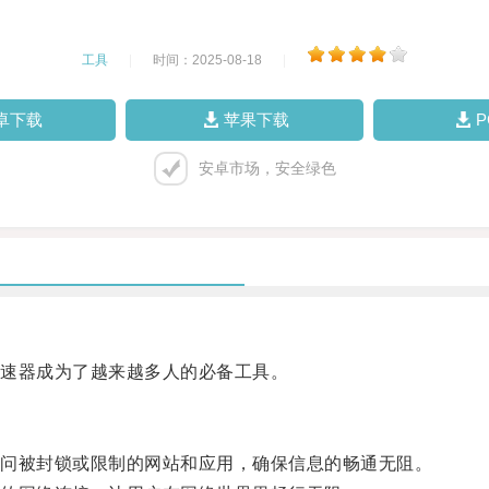
工具
|
时间：2025-08-18
|
卓下载
苹果下载
安卓市场，安全绿色
速器成为了越来越多人的必备工具。
问被封锁或限制的网站和应用，确保信息的畅通无阻。