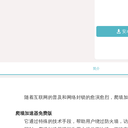
安
简介
随着互联网的普及和网络封锁的愈演愈烈，爬墙加
爬墙加速器免费版
它通过特殊的技术手段，帮助用户绕过防火墙，访