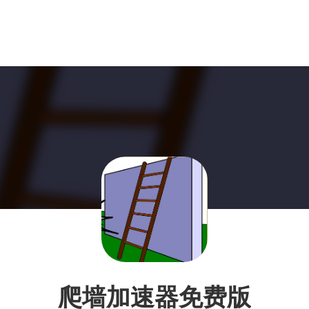
爬墙加速器免费版