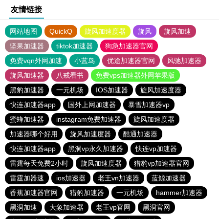
友情链接
网站地图
QuickQ
旋风加速度器
旋风
旋风加速
坚果加速器
tiktok加速器
狗急加速器官网
免费vqn外网加速
小蓝鸟
优途加速器官网
风驰加速器
旋风加速器
八戒看书
免费vps加速器外网苹果版
黑豹加速器
一元机场
IOS加速器
旋风加速度器
快连加速器app
国外上网加速器
暴雪加速器vp
蜜蜂加速器
instagram免费加速器
旋风加速度器
加速器哪个好用
旋风加速度器
酷通加速器
快连加速器app
黑洞vp永久加速器
快连vp加速器
雷霆每天免费2小时
旋风加速度器
猎豹vp加速器官网
雷霆加器速
ios加速器
老王vn加速器
蓝鲸加速器
香蕉加速器官网
猎豹加速器
一元机场
hammer加速器
黑洞加速
大象加速器
老王vp官网
黑洞官网