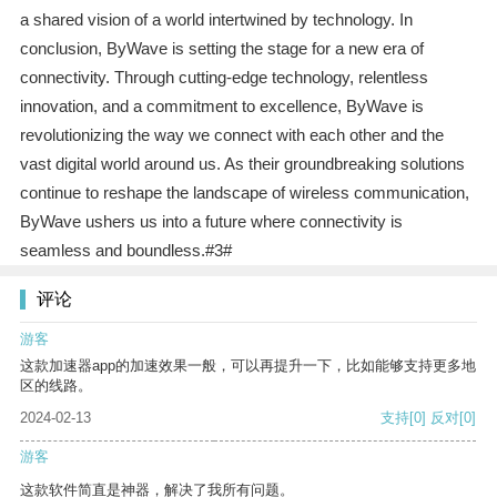
a shared vision of a world intertwined by technology. In
conclusion, ByWave is setting the stage for a new era of
connectivity. Through cutting-edge technology, relentless
innovation, and a commitment to excellence, ByWave is
revolutionizing the way we connect with each other and the
vast digital world around us. As their groundbreaking solutions
continue to reshape the landscape of wireless communication,
ByWave ushers us into a future where connectivity is
seamless and boundless.#3#
评论
游客
这款加速器app的加速效果一般，可以再提升一下，比如能够支持更多地
区的线路。
2024-02-13
支持
[0]
反对
[0]
游客
这款软件简直是神器，解决了我所有问题。