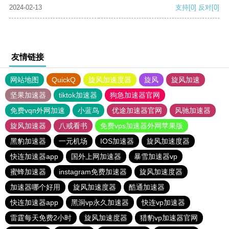
2024-02-13
支持
[0]
反对
[0]
友情链接
网站地图
QuickQ
旋风加速度器
旋风
旋风加速
坚果加速器
tiktok加速器
狗急加速器官网
免费vqn外网加速
小蓝鸟
优途加速器官网
风驰加速器
旋风加速器
八戒看书
免费vps加速器外网苹果版
黑豹加速器
一元机场
IOS加速器
旋风加速度器
快连加速器app
国外上网加速器
暴雪加速器vp
蜜蜂加速器
instagram免费加速器
旋风加速度器
加速器哪个好用
旋风加速度器
酷通加速器
快连加速器app
黑洞vp永久加速器
快连vp加速器
雷霆每天免费2小时
旋风加速度器
猎豹vp加速器官网