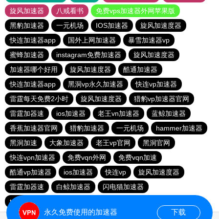
旋风加速器
八戒看书
免费vps加速器外网苹果版
黑豹加速器
一元机场
IOS加速器
旋风加速度器
快连加速器app
国外上网加速器
暴雪加速器vp
蜜蜂加速器
instagram免费加速器
旋风加速度器
加速器哪个好用
旋风加速度器
酷通加速器
快连加速器app
黑洞vp永久加速器
快连vp加速器
雷霆每天免费2小时
旋风加速度器
猎豹vp加速器官网
雷霆加器速
ios加速器
老王vn加速器
蓝鲸加速器
香蕉加速器官网
猎豹加速器
一元机场
hammer加速器
黑洞加速
大象加速器
老王vp官网
黑洞官网
快连vρn加速器
免费vqn外网
免费vqn加速
酷通vp加速器
ios加速器
快连vp
旋风加速度器
雷霆加器速
白鲸加速器
闪电猫加速器
telegeram苹果加速器
永久免费使用的加速器
下载