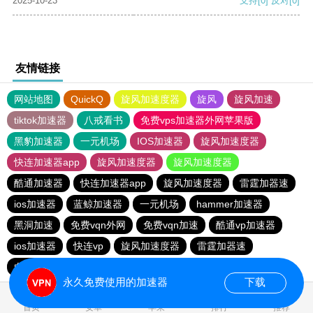
2025-10-23
支持
[0]
反对
[0]
友情链接
网站地图
QuickQ
旋风加速度器
旋风
旋风加速
tiktok加速器
八戒看书
免费vps加速器外网苹果版
黑豹加速器
一元机场
IOS加速器
旋风加速度器
快连加速器app
旋风加速度器
旋风加速度器
酷通加速器
快连加速器app
旋风加速度器
雷霆加器速
ios加速器
蓝鲸加速器
一元机场
hammer加速器
黑洞加速
免费vqn外网
免费vqn加速
酷通vp加速器
ios加速器
快连vp
旋风加速度器
雷霆加器速
白鲸加速器
永久免费使用的加速器
下载
0.029717s
首页
安卓
苹果
排行
推荐