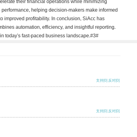
lerate their financial operations while minimizing
ss performance, helping decision-makers make informed
 to improved profitability. In conclusion, SiAcc has
bines automation, efficiency, and insightful reporting.
 in today's fast-paced business landscape.#3#
支持
[0]
反对
[0]
支持
[0]
反对
[0]