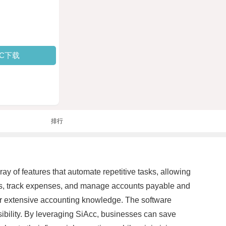
PC下载
排行
ay of features that automate repetitive tasks, allowing
orts, track expenses, and manage accounts payable and
 for extensive accounting knowledge. The software
sibility. By leveraging SiAcc, businesses can save