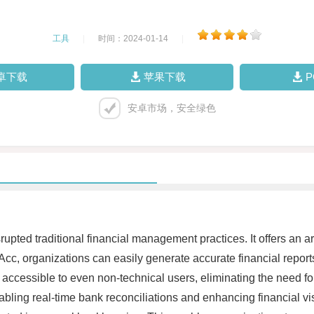
工具
|
时间：2024-01-14
|
卓下载
苹果下载
安卓市场，安全绿色
pted traditional financial management practices. It offers an arr
SiAcc, organizations can easily generate accurate financial rep
it accessible to even non-technical users, eliminating the need
bling real-time bank reconciliations and enhancing financial vi