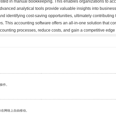
ested in manual bookkeeping. This enables organizations to acce
dvanced analytical tools provide valuable insights into busine
 and identifying cost-saving opportunities, ultimately contributing
 This accounting software offers an all-in-one solution that com
counting processes, reduce costs, and gain a competitive edge
悉操作。
你在网络上自由移动。