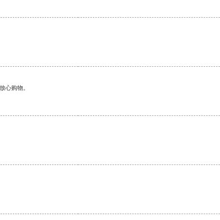
。
够放心购物。
。