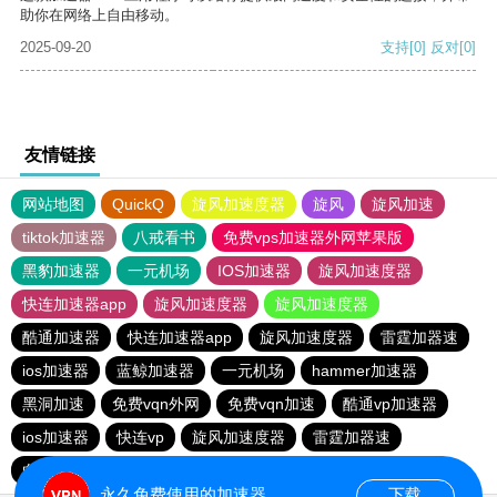
助你在网络上自由移动。
2025-09-20
支持
[0]
反对
[0]
友情链接
网站地图
QuickQ
旋风加速度器
旋风
旋风加速
tiktok加速器
八戒看书
免费vps加速器外网苹果版
黑豹加速器
一元机场
IOS加速器
旋风加速度器
快连加速器app
旋风加速度器
旋风加速度器
酷通加速器
快连加速器app
旋风加速度器
雷霆加器速
ios加速器
蓝鲸加速器
一元机场
hammer加速器
黑洞加速
免费vqn外网
免费vqn加速
酷通vp加速器
ios加速器
快连vp
旋风加速度器
雷霆加器速
白鲸加速器
永久免费使用的加速器
下载