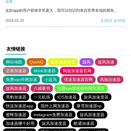
游客
这款app的用户群体非常庞大，我可以结识到来自世界各地的朋友。
2024-01-20
支持
[0]
反对
[0]
友情链接
网站地图
QuickQ
旋风加速度器
旋风
旋风加速
坚果加速器
tiktok加速器
狗急加速器官网
免费vqn外网加速
小蓝鸟
优途加速器官网
风驰加速器
旋风加速器
八戒看书
免费vps加速器外网苹果版
黑豹加速器
一元机场
IOS加速器
旋风加速度器
快连加速器app
国外上网加速器
暴雪加速器vp
蜜蜂加速器
instagram免费加速器
旋风加速度器
加速器哪个好用
旋风加速度器
酷通加速器