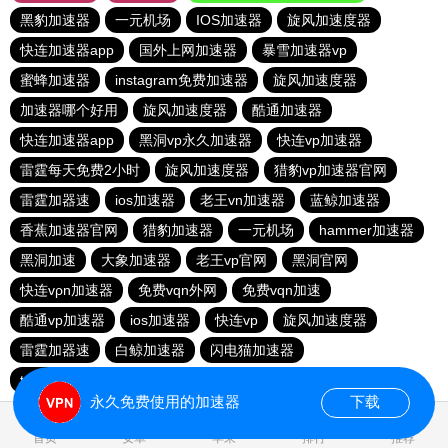
黑豹加速器
一元机场
IOS加速器
旋风加速度器
快连加速器app
国外上网加速器
暴雪加速器vp
蜜蜂加速器
instagram免费加速器
旋风加速度器
加速器哪个好用
旋风加速度器
酷通加速器
快连加速器app
黑洞vp永久加速器
快连vp加速器
雷霆每天免费2小时
旋风加速度器
猎豹vp加速器官网
雷霆加器速
ios加速器
老王vn加速器
蓝鲸加速器
香蕉加速器官网
猎豹加速器
一元机场
hammer加速器
黑洞加速
大象加速器
老王vp官网
黑洞官网
快连vρn加速器
免费vqn外网
免费vqn加速
酷通vp加速器
ios加速器
快连vp
旋风加速度器
雷霆加器速
白鲸加速器
闪电猫加速器
telegeram苹果加速器
永久免费使用的加速器
下载
1.466101s
首页
安卓
苹果
排行
推荐