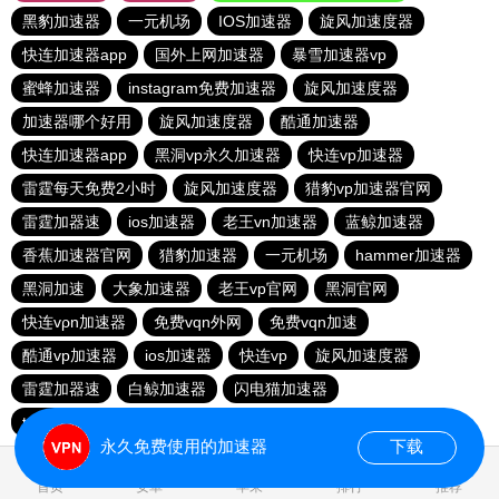
黑豹加速器
一元机场
IOS加速器
旋风加速度器
快连加速器app
国外上网加速器
暴雪加速器vp
蜜蜂加速器
instagram免费加速器
旋风加速度器
加速器哪个好用
旋风加速度器
酷通加速器
快连加速器app
黑洞vp永久加速器
快连vp加速器
雷霆每天免费2小时
旋风加速度器
猎豹vp加速器官网
雷霆加器速
ios加速器
老王vn加速器
蓝鲸加速器
香蕉加速器官网
猎豹加速器
一元机场
hammer加速器
黑洞加速
大象加速器
老王vp官网
黑洞官网
快连vρn加速器
免费vqn外网
免费vqn加速
酷通vp加速器
ios加速器
快连vp
旋风加速度器
雷霆加器速
白鲸加速器
闪电猫加速器
telegeram苹果加速器
永久免费使用的加速器
下载
2.980322s
首页
安卓
苹果
排行
推荐