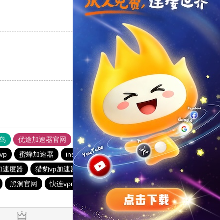
支持
[0]
反对
[0]
支持
[0]
反对
[0]
鸟
优途加速器官网
风驰加速器
旋风加速器
八戒看书
vp
蜜蜂加速器
instagram免费加速器
旋风加速度器
加速度器
猎豹vp加速器官网
雷霆加器速
ios加速器
黑洞官网
快连vρn加速器
免费vqn外网
免费vqn加速