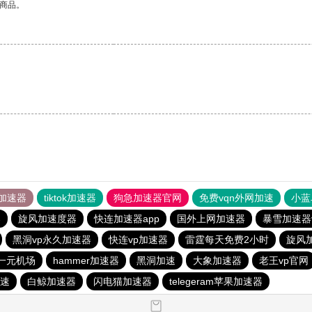
的商品。
加速器
tiktok加速器
狗急加速器官网
免费vqn外网加速
小蓝
器
旋风加速度器
快连加速器app
国外上网加速器
暴雪加速器
黑洞vp永久加速器
快连vp加速器
雷霆每天免费2小时
旋风
一元机场
hammer加速器
黑洞加速
大象加速器
老王vp官网
速
白鲸加速器
闪电猫加速器
telegeram苹果加速器