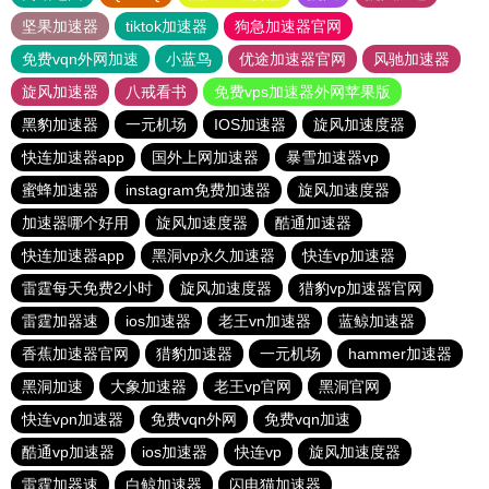
坚果加速器
tiktok加速器
狗急加速器官网
免费vqn外网加速
小蓝鸟
优途加速器官网
风驰加速器
旋风加速器
八戒看书
免费vps加速器外网苹果版
黑豹加速器
一元机场
IOS加速器
旋风加速度器
快连加速器app
国外上网加速器
暴雪加速器vp
蜜蜂加速器
instagram免费加速器
旋风加速度器
加速器哪个好用
旋风加速度器
酷通加速器
快连加速器app
黑洞vp永久加速器
快连vp加速器
雷霆每天免费2小时
旋风加速度器
猎豹vp加速器官网
雷霆加器速
ios加速器
老王vn加速器
蓝鲸加速器
香蕉加速器官网
猎豹加速器
一元机场
hammer加速器
黑洞加速
大象加速器
老王vp官网
黑洞官网
快连vρn加速器
免费vqn外网
免费vqn加速
酷通vp加速器
ios加速器
快连vp
旋风加速度器
雷霆加器速
白鲸加速器
闪电猫加速器