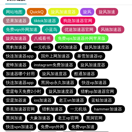
网站地图
QuickQ
旋风加速度器
旋风
旋风加速
坚果加速器
tiktok加速器
狗急加速器官网
免费vqn外网加速
小蓝鸟
优途加速器官网
风驰加速器
旋风加速器
八戒看书
免费vps加速器外网苹果版
黑豹加速器
一元机场
IOS加速器
旋风加速度器
快连加速器app
国外上网加速器
暴雪加速器vp
蜜蜂加速器
instagram免费加速器
旋风加速度器
加速器哪个好用
旋风加速度器
酷通加速器
快连加速器app
黑洞vp永久加速器
快连vp加速器
雷霆每天免费2小时
旋风加速度器
猎豹vp加速器官网
雷霆加器速
ios加速器
老王vn加速器
蓝鲸加速器
香蕉加速器官网
猎豹加速器
一元机场
hammer加速器
黑洞加速
大象加速器
老王vp官网
黑洞官网
快连vρn加速器
免费vqn外网
免费vqn加速