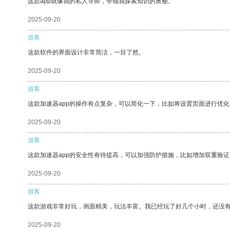
这款app就像我的私人导师，带领我探索知识的奥秘。
2025-09-20
游客
这款软件的界面设计非常简洁，一目了然。
2025-09-20
游客
这款加速器app的操作有点复杂，可以简化一下，比如将设置页面进行优化
2025-09-20
游客
这款加速器app的安全性有待提高，可以加强防护措施，比如增加双重验证
2025-09-20
游客
这款游戏非常好玩，画面精美，玩法丰富。我已经玩了好几个小时，还没
2025-09-20