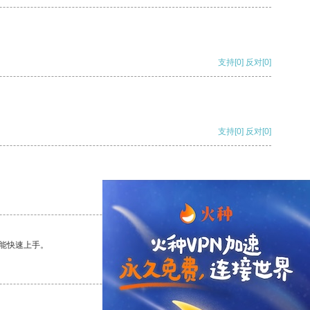
支持
[0]
反对
[0]
支持
[0]
反对
[0]
支持
[0]
反对
[0]
能快速上手。
支持
[0]
反对
[0]