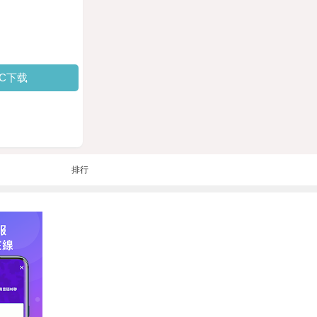
PC下载
排行