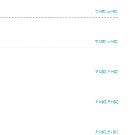
支持
[0]
反对
[0]
支持
[0]
反对
[0]
支持
[0]
反对
[0]
支持
[0]
反对
[0]
支持
[0]
反对
[0]