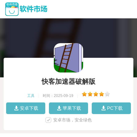
快客加速器破解版
工具
|
时间：2025-09-19
|
安卓下载
苹果下载
PC下载
安卓市场，安全绿色