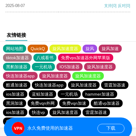
2025-08-07
支持
[0]
反对
[0]
友情链接
网站地图
QuickQ
旋风加速度器
旋风
旋风加速
tiktok加速器
八戒看书
免费vps加速器外网苹果版
黑豹加速器
一元机场
IOS加速器
旋风加速度器
快连加速器app
旋风加速度器
旋风加速度器
酷通加速器
快连加速器app
旋风加速度器
雷霆加器速
ios加速器
蓝鲸加速器
一元机场
hammer加速器
黑洞加速
免费vqn外网
免费vqn加速
酷通vp加速器
ios加速器
快连vp
旋风加速度器
雷霆加器速
白鲸加速器
永久免费使用的加速器
下载