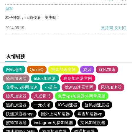
游客
梯子神器，ins随便看，美美哒！
2024-06-19
支持
[0]
反对
[0]
友情链接
网站地图
QuickQ
旋风加速度器
旋风
旋风加速
坚果加速器
tiktok加速器
狗急加速器官网
免费vqn外网加速
小蓝鸟
优途加速器官网
风驰加速器
旋风加速器
八戒看书
免费vps加速器外网苹果版
黑豹加速器
一元机场
IOS加速器
旋风加速度器
快连加速器app
国外上网加速器
暴雪加速器vp
蜜蜂加速器
instagram免费加速器
旋风加速度器
加速器哪个好用
旋风加速度器
酷通加速器