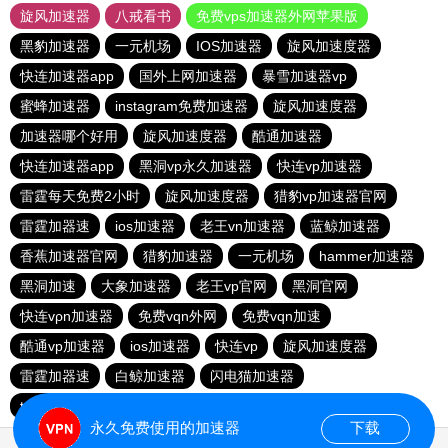
旋风加速器
八戒看书
免费vps加速器外网苹果版
黑豹加速器
一元机场
IOS加速器
旋风加速度器
快连加速器app
国外上网加速器
暴雪加速器vp
蜜蜂加速器
instagram免费加速器
旋风加速度器
加速器哪个好用
旋风加速度器
酷通加速器
快连加速器app
黑洞vp永久加速器
快连vp加速器
雷霆每天免费2小时
旋风加速度器
猎豹vp加速器官网
雷霆加器速
ios加速器
老王vn加速器
蓝鲸加速器
香蕉加速器官网
猎豹加速器
一元机场
hammer加速器
黑洞加速
大象加速器
老王vp官网
黑洞官网
快连vρn加速器
免费vqn外网
免费vqn加速
酷通vp加速器
ios加速器
快连vp
旋风加速度器
雷霆加器速
白鲸加速器
闪电猫加速器
telegeram苹果加速器
永久免费使用的加速器
下载