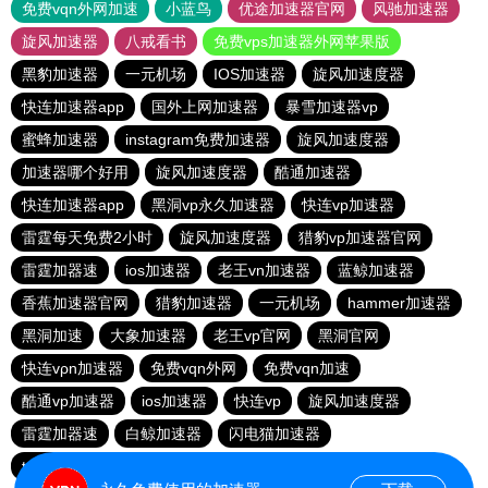
免费vqn外网加速
小蓝鸟
优途加速器官网
风驰加速器
旋风加速器
八戒看书
免费vps加速器外网苹果版
黑豹加速器
一元机场
IOS加速器
旋风加速度器
快连加速器app
国外上网加速器
暴雪加速器vp
蜜蜂加速器
instagram免费加速器
旋风加速度器
加速器哪个好用
旋风加速度器
酷通加速器
快连加速器app
黑洞vp永久加速器
快连vp加速器
雷霆每天免费2小时
旋风加速度器
猎豹vp加速器官网
雷霆加器速
ios加速器
老王vn加速器
蓝鲸加速器
香蕉加速器官网
猎豹加速器
一元机场
hammer加速器
黑洞加速
大象加速器
老王vp官网
黑洞官网
快连vρn加速器
免费vqn外网
免费vqn加速
酷通vp加速器
ios加速器
快连vp
旋风加速度器
雷霆加器速
白鲸加速器
闪电猫加速器
telegeram苹果加速器