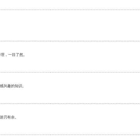
合理，一目了然。
己感兴趣的知识。
中游刃有余。