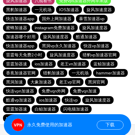
旋风加速器
八戒看书
免费vps加速器外网苹果版
黑豹加速器
一元机场
IOS加速器
旋风加速度器
快连加速器app
国外上网加速器
暴雪加速器vp
蜜蜂加速器
instagram免费加速器
旋风加速度器
加速器哪个好用
旋风加速度器
酷通加速器
快连加速器app
黑洞vp永久加速器
快连vp加速器
雷霆每天免费2小时
旋风加速度器
猎豹vp加速器官网
雷霆加器速
ios加速器
老王vn加速器
蓝鲸加速器
香蕉加速器官网
猎豹加速器
一元机场
hammer加速器
黑洞加速
大象加速器
老王vp官网
黑洞官网
快连vρn加速器
免费vqn外网
免费vqn加速
酷通vp加速器
ios加速器
快连vp
旋风加速度器
雷霆加器速
白鲸加速器
闪电猫加速器
telegeram苹果加速器
永久免费使用的加速器
下载