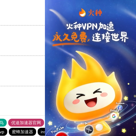
支持
[0]
反对
[0]
支持
[0]
反对
[0]
支持
[0]
反对
[0]
鸟
优途加速器官网
风驰加速器
旋风加速器
八戒看书
vp
蜜蜂加速器
instagram免费加速器
旋风加速度器